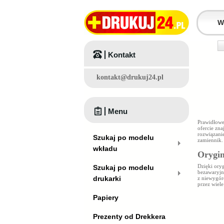
Kontakt
kontakt@drukuj24.pl
Menu
Prawidłowe
ofercie zna
rozwiązani
Szukaj po modelu
zamiennik.
wkładu
Orygin
Dzięki ory
Szukaj po modelu
bezawaryjn
drukarki
z niewygór
przez wiele
Papiery
Prezenty od Drekkera