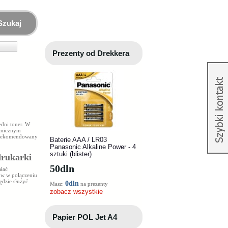
Szukaj
Prezenty od Drekkera
dni toner. W
omicznym
t rekomendowany
Baterie AAA / LR03
Panasonic Alkaline Power - 4
sztuki (blister)
drukarki
50
dln
ałać
ków w połączeniu
ędzie służyć
0dln
Masz:
na prezenty
zobacz wszystkie
Papier POL Jet A4