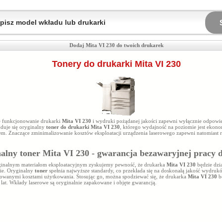
Dodaj Mita VI 230 do twoich drukarek
Tonery do drukarki Mita VI 230
 funkcjonowanie drukarki
Mita VI 230
i wydruki pożądanej jakości zapewni wyłącznie odpowie
jduje się oryginalny
toner do drukarki Mita VI 230
, którego wydajność na poziomie
jest ekon
em. Znaczące zminimalizowanie kosztów eksploatacji urządzenia laserowego zapewni natomias
alny toner Mita VI 230 - gwarancja bezawaryjnej pracy 
ginalnym materiałom eksploatacyjnym zyskujemy pewność, że drukarka
Mita VI 230
będzie dzi
ie. Oryginalny
toner
spełnia najwyższe standardy, co przekłada się na doskonałą jakość wydru
owanymi kosztami użytkowania. Stosując go, można spodziewać się, że drukarka
Mita VI 230
b
 lat. Wkłady laserowe są oryginalnie zapakowane i objęte gwarancją.