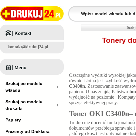
Dodaj
Kontakt
Tonery do
kontakt@drukuj24.pl
Menu
Oszczędne wydruki wysokiej jakośc
równie istotna jest szybkość wyd
Szukaj po modelu
C3400n
. Zastosowanie zaawansowa
wkładu
papieru. U nas znajdą Państwo
to
wydajność na poziomie
. Kompaty
Szukaj po modelu
sprzyja efektywnej pracy.
drukarki
Toner OKI C3400n– n
Papiery
Trudno nie docenić funkcjonalnośc
dokumentów przebiega sprawnie i 
Prezenty od Drekkera
, którego koszt jest optymalnie 