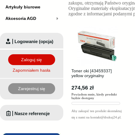
zakupu, otrzymają Państwo orygin
Artykuły biurowe
Oryginalne materiały eksploatacyj
zgodne z informacjami podanymi p
Akcesoria AGD
Logowanie (opcja)
Zaloguj się
Zapomniałem hasła
Toner oki [43459337]
yellow oryginalny
274,56 zł
Zarejestruj się
Powiadom mnie, kiedy produkt
będzie dostępny
Aby zakupić ten produkt skontaktuj
Nasze referencje
się z nami na
kontakt@drukuj24.pl
.