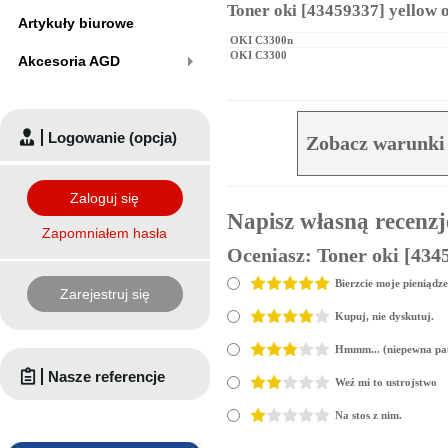
Toner oki [43459337] yellow 
Artykuły biurowe
OKI C3300n
OKI C3300
Akcesoria AGD
Logowanie (opcja)
Zobacz warunki 
Zaloguj się
Napisz własną recenzj
Zapomniałem hasła
Oceniasz:
Toner oki [434
Bierzcie moje pieniądze
Zarejestruj się
Kupuj, nie dyskutuj.
Hmmm... (niepewna pa
Nasze referencje
Weź mi to ustrojstwo
Na stos z nim.