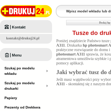
Dodaj hp 
Kontakt
Tusze do dru
kontakt@drukuj24.pl
Poniżej znajdziecie Państwo tusze
A311
. Drukarka
hp photosmart 
praktyczne rozwiązanie do domu i
photosmart A311
sprawia, że kosz
Menu
atramentowa umożliwia szybkie i 
pomocy aplikacji.
Szukaj po modelu
Jaki wybrać tusz do 
wkładu
Jeśli masz wątpliwości przy wybo
Szukaj po modelu
A311
- skontaktuj się z naszym do
drukarki
Papiery
Prezenty od Drekkera