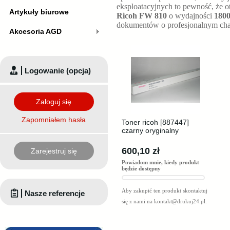
eksploatacyjnych to pewność, że o
Artykuły biurowe
Ricoh FW 810
o wydajności
1800
dokumentów o profesjonalnym cha
Akcesoria AGD
Logowanie (opcja)
Zaloguj się
Zapomniałem hasła
Toner ricoh [887447]
czarny oryginalny
600,10 zł
Zarejestruj się
Powiadom mnie, kiedy produkt
będzie dostępny
Aby zakupić ten produkt skontaktuj
Nasze referencje
się z nami na
kontakt@drukuj24.pl
.