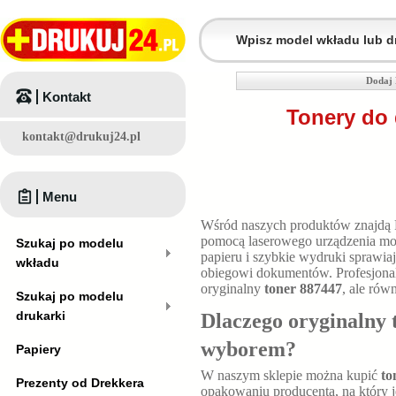
Dodaj 
Kontakt
Tonery do 
kontakt@drukuj24.pl
Menu
Wśród naszych produktów znajdą
pomocą laserowego urządzenia moż
Szukaj po modelu
papieru i szybkie wydruki sprawia
wkładu
obiegowi dokumentów. Profesjonal
oryginalny
toner 887447
, ale rów
Szukaj po modelu
drukarki
Dlaczego oryginalny
wyborem?
Papiery
W naszym sklepie można kupić
to
Prezenty od Drekkera
opakowaniu producenta, na który j