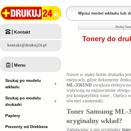
Dodaj Sam
Kontakt
Tonery do dr
kontakt@drukuj24.pl
Menu
Nawet w małej firmie drukarka jes
miejscach, gdzie dokumenty druku
Szukaj po modelu
ML-3561ND
zwiększa efektywnoś
wkładu
wpływają na usprawnienie obiegu 
jest kompatybilny toner
. Oprócz o
Szukaj po modelu
również zamienniki.
drukarki
Toner Samsung ML-3
Papiery
oryginalny wkład?
Prezenty od Drekkera
Zamawiając u nas oryginalny
ton