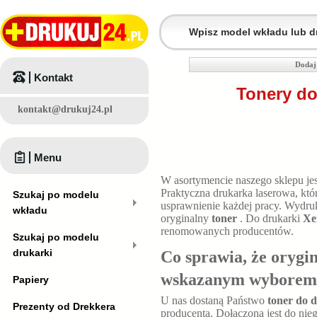
Dodaj
Kontakt
Tonery do
kontakt@drukuj24.pl
Menu
W asortymencie naszego sklepu je
Praktyczna drukarka laserowa, k
Szukaj po modelu
usprawnienie każdej pracy. Wydruk
wkładu
oryginalny
toner
. Do drukarki
Xe
renomowanych producentów.
Szukaj po modelu
drukarki
Co sprawia, że orygi
wskazanym wyborem
Papiery
U nas dostaną Państwo
toner do 
Prezenty od Drekkera
producenta. Dołączona jest do nie