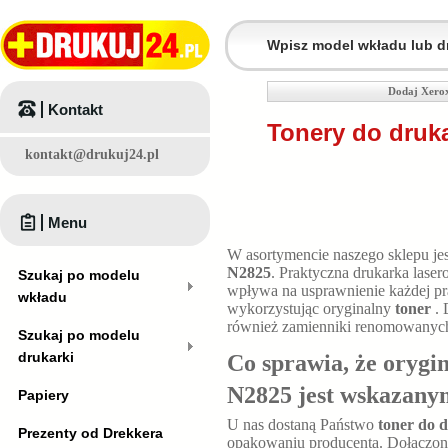
Dodaj Xerox
Kontakt
Tonery do druk
kontakt@drukuj24.pl
Menu
W asortymencie naszego sklepu je
N2825
. Praktyczna drukarka lase
Szukaj po modelu
wpływa na usprawnienie każdej pra
wkładu
wykorzystując oryginalny
toner
.
również zamienniki renomowanyc
Szukaj po modelu
drukarki
Co sprawia, że orygi
N2825 jest wskazan
Papiery
U nas dostaną Państwo
toner do 
Prezenty od Drekkera
opakowaniu producenta. Dołączona 