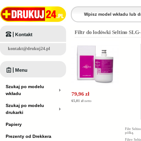
Filtr do lodówki Seltino SL
Kontakt
kontakt@drukuj24.pl
Menu
Szukaj po modelu
wkładu
79,96 zł
65,01 zł
netto
Szukaj po modelu
drukarki
Papiery
Filtr Selt
półką.
Prezenty od Drekkera
Filtry Selt