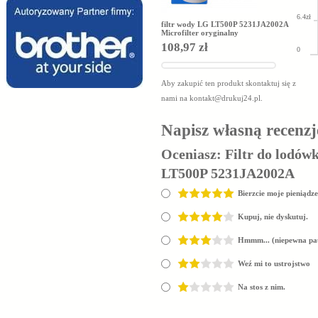
6.4zł
filtr wody LG LT500P 5231JA2002A
Microfilter oryginalny
108,97 zł
0
Aby zakupić ten produkt skontaktuj się z
nami na
kontakt@drukuj24.pl
.
Napisz własną recenzj
Oceniasz:
Filtr do lodów
LT500P 5231JA2002A
Bierzcie moje pieniądze
Kupuj, nie dyskutuj.
Hmmm... (niepewna pa
Weź mi to ustrojstwo
Na stos z nim.