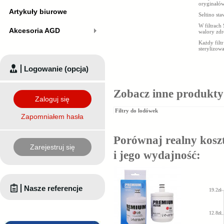
oryginałów
Artykuły biurowe
Seltino st
W filtrach 
Akcesoria AGD
walory zd
Każdy filt
sterylizow
Logowanie (opcja)
Zobacz inne produkty 
Zaloguj się
Filtry do lodówek
Zapomniałem hasła
Porównaj realny koszt 
Zarejestruj się
i jego wydajność:
Nasze referencje
19.2zł
12.8zł