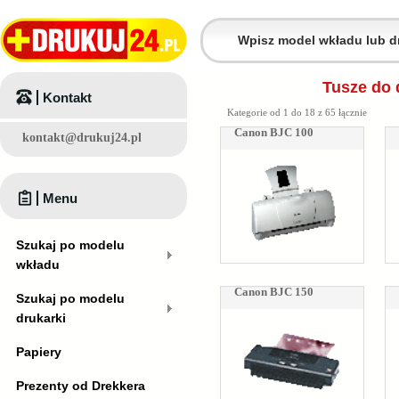
Tusze do 
Kontakt
Kategorie od 1 do 18 z 65 łącznie
Canon BJC 100
kontakt@drukuj24.pl
Menu
Szukaj po modelu
wkładu
Canon BJC 150
Szukaj po modelu
drukarki
Papiery
Prezenty od Drekkera