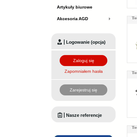
Artykuły biurowe
To
Akcesoria AGD
Logowanie (opcja)
Zaloguj się
Zapomniałem hasła
To
Zarejestruj się
Nasze referencje
To