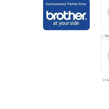
To
17 K