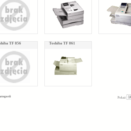
shiba TF 856
Toshiba TF 861
ategorii
Pokaż