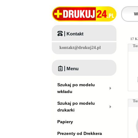
Kontakt
17 K
To
kontakt@drukuj24.pl
Menu
Szukaj po modelu
wkładu
To
Szukaj po modelu
drukarki
Papiery
Prezenty od Drekkera