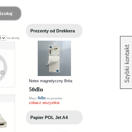
Szukaj
Prezenty od Drekkera
na stronę
Notes magnetyczny Brita
50
dln
0dln
Masz:
na prezenty
zobacz wszystkie
Papier POL Jet A4