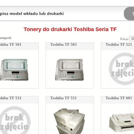
Tonery do drukarki Toshiba Seria TF
ategorii
Pokaż
shiba TF 501
Toshiba TF 505
Toshiba TF 521
shiba TF 531
Toshiba TF 551
Toshiba TF 601