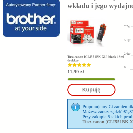
wkładu i jego wydajn
7.7gr
5.1gr
2.6gr
Tusz canon [CLI551BK XL] black 13ml
drekker
0
11,99 zł
Kupuję
Proponujemy Ci zamienni
Możesz zaoszczędzić
61,81
Przy zakupie 5 takich pr
Tusz canon [CLI551BK XL