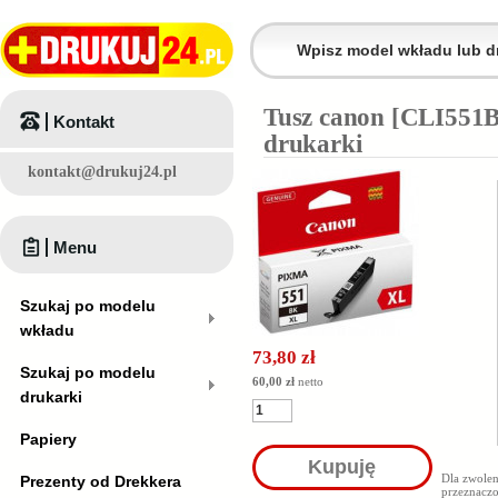
Tusz canon [CLI551B
Kontakt
drukarki
kontakt@drukuj24.pl
Menu
Szukaj po modelu
wkładu
73,80 zł
Szukaj po modelu
60,00 zł
netto
drukarki
Papiery
Kupuję
Dla zwole
Prezenty od Drekkera
przeznaczo