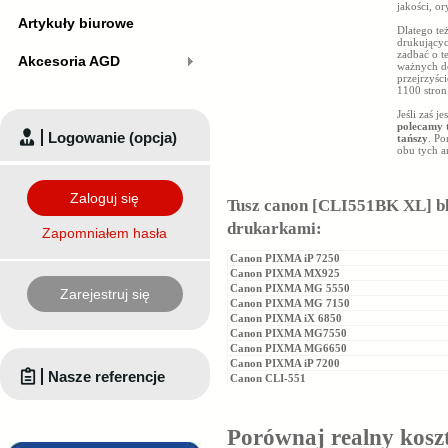
jakości, o
Artykuły biurowe
Dlatego te
drukującyc
zadbać o t
Akcesoria AGD
ważnych do
przejrzyśc
1100 stron
Jeśli zaś 
polecamy 
Logowanie (opcja)
tańszy
. Po
obu tych a
Zaloguj się
Tusz canon [CLI551BK XL] bl
drukarkami:
Zapomniałem hasła
Canon PIXMA iP 7250
Canon PIXMA MX925
Canon PIXMA MG 5550
Zarejestruj się
Canon PIXMA MG 7150
Canon PIXMA iX 6850
Canon PIXMA MG7550
Canon PIXMA MG6650
Canon PIXMA iP 7200
Nasze referencje
Canon CLI-551
Porównaj realny kosz