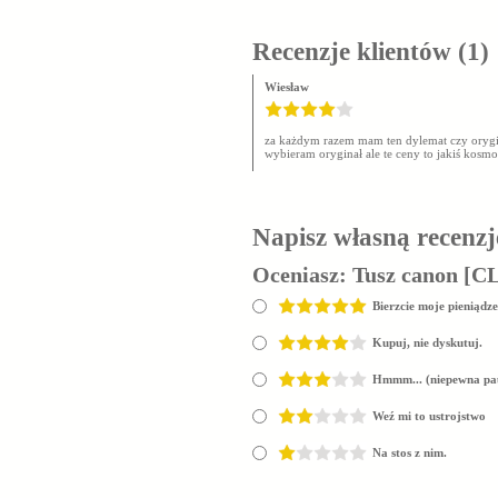
Recenzje klientów
(1)
Wiesław
za każdym razem mam ten dylemat czy orygin
wybieram oryginał ale te ceny to jakiś kosm
Napisz własną recenzj
Oceniasz:
Tusz canon [C
Bierzcie moje pieniądze
Kupuj, nie dyskutuj.
Hmmm... (niepewna pa
Weź mi to ustrojstwo
Na stos z nim.