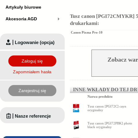
Artykuły biurowe
Tusz canon [PGI72CMYKR] 5 p
Akcesoria AGD
drukarkami:
Canon Pixma Pro-10
Logowanie (opcja)
Zobacz war
Zaloguj się
Zapomniałem hasła
INNE WKŁADY DO TEJ D
Zarejestruj się
Nazwa produktu
Tusz canon [PGI72C] cayn
oryginalny
Nasze referencje
Tusz canon [PGI72PBK] photo
black oryginalny