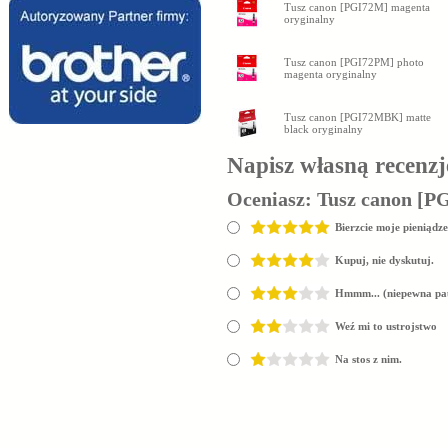
Tusz canon [PGI72M] magenta
oryginalny
Tusz canon [PGI72PM] photo
magenta oryginalny
Tusz canon [PGI72MBK] matte
black oryginalny
Napisz własną recenzj
Oceniasz:
Tusz canon [P
Bierzcie moje pieniądze
Kupuj, nie dyskutuj.
Hmmm... (niepewna pa
Weź mi to ustrojstwo
Na stos z nim.