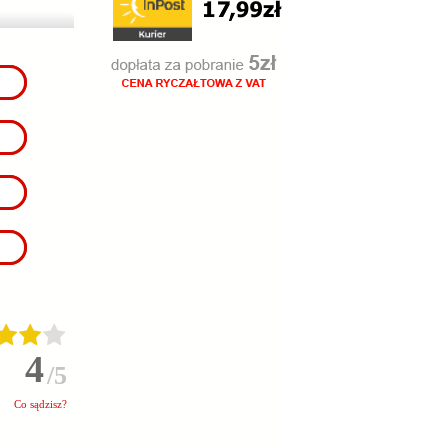
4
/5
Co sądzisz?