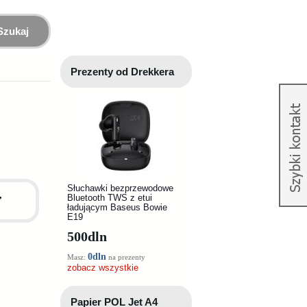
Szukaj
Prezenty od Drekkera
Słuchawki bezprzewodowe
,
Bluetooth TWS z etui
ładującym Baseus Bowie
E19
500
dln
0dln
Masz:
na prezenty
zobacz wszystkie
Papier POL Jet A4