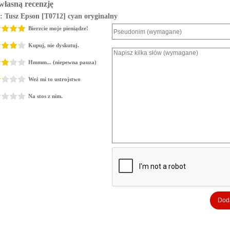
własną recenzję
z:
Tusz Epson [T0712] cyan oryginalny
Bierzcie moje pieniądze!
Kupuj, nie dyskutuj.
Hmmm... (niepewna pauza)
Weź mi to ustrojstwo
Na stos z nim.
Doda