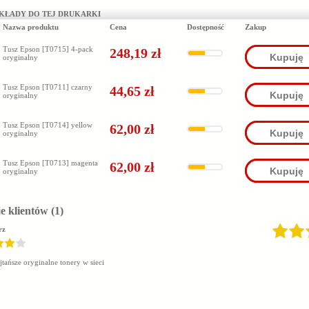
KŁADY DO TEJ DRUKARKI
Nazwa produktu
Cena
Dostępność
Zakup
Tusz Epson [T0715] 4-pack
248,19 zł
Kupuję
oryginalny
Tusz Epson [T0711] czarny
44,65 zł
Kupuję
oryginalny
Tusz Epson [T0714] yellow
62,00 zł
Kupuję
oryginalny
Tusz Epson [T0713] magenta
62,00 zł
Kupuję
oryginalny
e klientów
(1)
rz
jtańsze oryginalne tonery w sieci