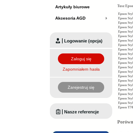
Tusz Epso
Artykuły biurowe
Epson Sty
Akcesoria AGD
Epson Sty
Epson Sty
Epson Sty
Epson Sty
Epson Sty
Logowanie (opcja)
Epson Sty
Epson Sty
Epson Sty
Epson Sty
Zaloguj się
Epson Sty
Epson Sty
Epson Sty
Zapomniałem hasła
Epson Styl
Epson St
Epson Sty
Epson Sty
Zarejestruj się
Epson Sty
Epson Sty
Epson St
Epson Sty
Epson T70
Nasze referencje
Porówna