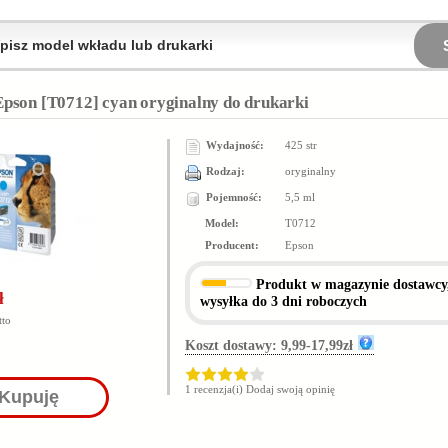
Epson [T0712] cyan oryginalny do drukarki
Wydajność:
425 str
Rodzaj:
oryginalny
Pojemność:
5,5 ml
Model:
T0712
Producent:
Epson
Produkt
w magazynie dostawcy
ł
wysyłka do 3 dni roboczych
tto
Koszt dostawy: 9,99-17,99zł
1 recenzja(i)
Dodaj swoją opinię
Kupuję