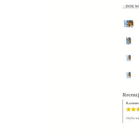
INNE W
Recenzj
Kazimie
chyba na