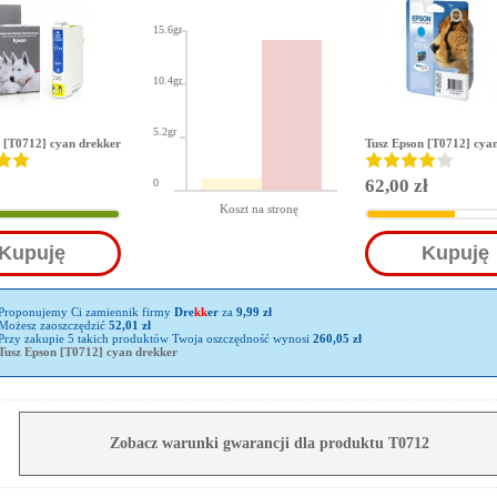
15.6gr
10.4gr
5.2gr
 [T0712] cyan drekker
Tusz Epson [T0712] cya
62,00 zł
0
Koszt na stronę
Kupuję
Kupuję
Proponujemy Ci zamiennik firmy
Dre
kk
er
za
9,99 zł
Możesz zaoszczędzić
52,01 zł
Przy zakupie 5 takich produktów Twoja oszczędność wynosi
260,05 zł
Tusz Epson [T0712] cyan drekker
Zobacz warunki gwarancji dla produktu T0712