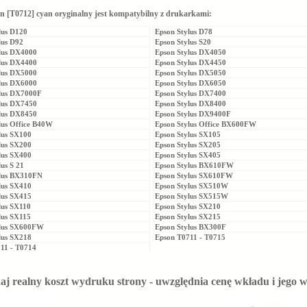
n [T0712] cyan oryginalny jest kompatybilny z drukarkami:
lus D120
Epson Stylus D78
lus D92
Epson Stylus S20
lus DX4000
Epson Stylus DX4050
lus DX4400
Epson Stylus DX4450
lus DX5000
Epson Stylus DX5050
lus DX6000
Epson Stylus DX6050
lus DX7000F
Epson Stylus DX7400
lus DX7450
Epson Stylus DX8400
lus DX8450
Epson Stylus DX9400F
lus Office B40W
Epson Stylus Office BX600FW
lus SX100
Epson Stylus SX105
lus SX200
Epson Stylus SX205
lus SX400
Epson Stylus SX405
us S 21
Epson Stylus BX610FW
ylus BX310FN
Epson Stylus SX610FW
lus SX410
Epson Stylus SX510W
lus SX415
Epson Stylus SX515W
lus SX110
Epson Stylus SX210
lus SX115
Epson Stylus SX215
ylus SX600FW
Epson Stylus BX300F
lus SX218
Epson T0711 - T0715
11 - T0714
j realny koszt wydruku strony - uwzględnia cenę wkładu i jego 