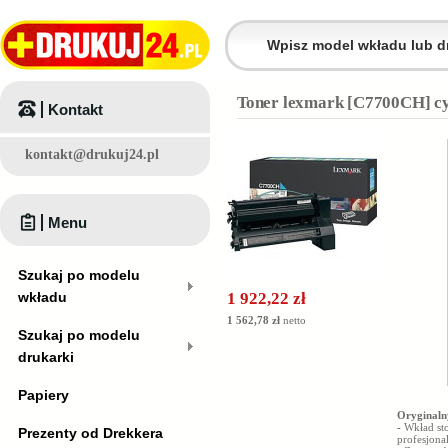
Toner lexmark [C7700CH] cy
Kontakt
kontakt@drukuj24.pl
Menu
Szukaj po modelu
wkładu
1 922,22 zł
1 562,78 zł
netto
Szukaj po modelu
drukarki
Papiery
Oryginaln
-
Wkład st
Prezenty od Drekkera
profesjona