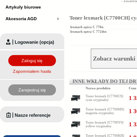
- Zawartoś
Artykuły biurowe
Toner lexmark [C7700CH] cya
Akcesoria AGD
lexmark optra C 770n
lexmark optra C 772dtn
Logowanie (opcja)
Zobacz warunki
Zaloguj się
Zapomniałem hasła
INNE WKŁADY DO TEJ D
Nazwa produktu
Cena
Zarejestruj się
Toner lexmark [C7700CS]
1 3
cyan oryginalny
Toner lexmark [C7700MS]
1 3
magenta oryginalny
Nasze referencje
Toner lexmark [C7700YS]
1 3
yellow oryginalny
Toner lexmark [C7700KH]