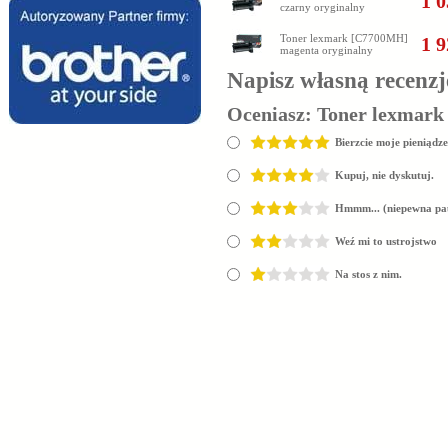
1 0
czarny oryginalny
Toner lexmark [C7700MH]
1 9
magenta oryginalny
Napisz własną recenzj
Oceniasz:
Toner lexmark
Bierzcie moje pieniądze
Kupuj, nie dyskutuj.
Hmmm... (niepewna pa
Weź mi to ustrojstwo
Na stos z nim.