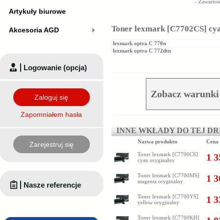
- Zawartoś
Artykuły biurowe
Toner lexmark [C7702CS] cya
Akcesoria AGD
lexmark optra C 770n
lexmark optra C 772dtn
Logowanie (opcja)
Zobacz warunki
Zaloguj się
Zapomniałem hasła
INNE WKŁADY DO TEJ D
Nazwa produktu
Cena
Zarejestruj się
Toner lexmark [C7700CS]
1 3
cyan oryginalny
Toner lexmark [C7700MS]
1 3
magenta oryginalny
Nasze referencje
Toner lexmark [C7700YS]
1 3
yellow oryginalny
Toner lexmark [C7700KH]