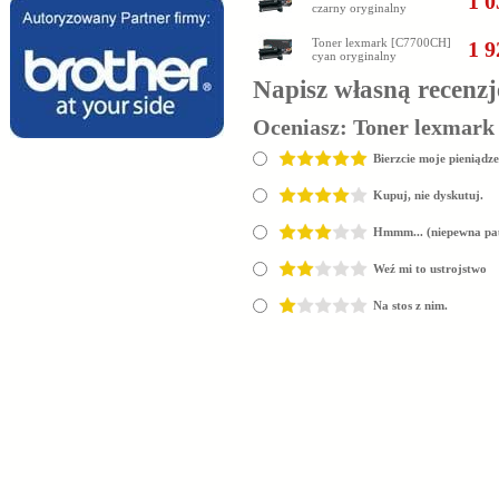
1 0
czarny oryginalny
Toner lexmark [C7700CH]
1 9
cyan oryginalny
Napisz własną recenzj
Oceniasz:
Toner lexmark
Bierzcie moje pieniądze
Kupuj, nie dyskutuj.
Hmmm... (niepewna pa
Weź mi to ustrojstwo
Na stos z nim.