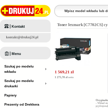
Toner lexmark [C7702CS] cy
Kontakt
kontakt@drukuj24.pl
Menu
Szukaj po modelu
wkładu
1 569,21 zł
1 275,78 zł
netto
Szukaj po modelu
drukarki
Papiery
Oryginaln
-
Wkład st
Prezenty od Drekkera
profesjona