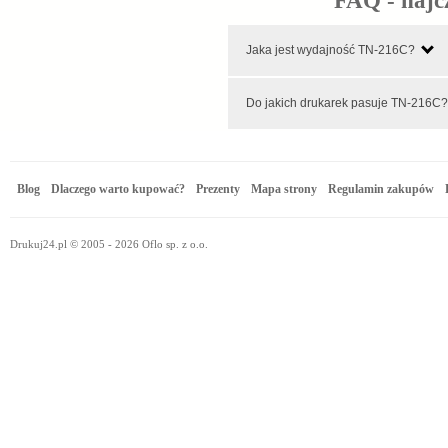
FAQ - najc
Jaka jest wydajność TN-216C?
Do jakich drukarek pasuje TN-216
Blog
Dlaczego warto kupować?
Prezenty
Mapa strony
Regulamin zakupów
Drukuj24.pl © 2005 - 2026 Oflo sp. z o.o.