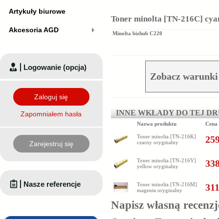
Artykuły biurowe
Toner minolta [TN-216C] cyan
Akcesoria AGD
Minolta bizhub C220
Logowanie (opcja)
Zobacz warunki
Zaloguj się
INNE WKŁADY DO TEJ D
Zapomniałem hasła
Nazwa produktu
Cena
Toner minolta [TN-216K]
259
czarny oryginalny
Zarejestruj się
Toner minolta [TN-216Y]
338
yellow oryginalny
Nasze referencje
Toner minolta [TN-216M]
311
magenta oryginalny
Napisz własną recenzj