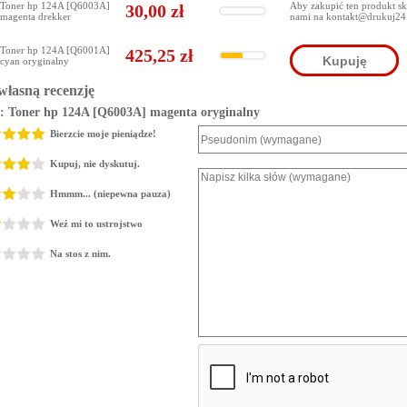
Toner hp 124A [Q6003A]
Aby zakupić ten produkt sko
30,00 zł
magenta drekker
nami na
kontakt@drukuj24
Toner hp 124A [Q6001A]
425,25 zł
Kupuję
cyan oryginalny
własną recenzję
z:
Toner hp 124A [Q6003A] magenta oryginalny
Bierzcie moje pieniądze!
Kupuj, nie dyskutuj.
Hmmm... (niepewna pauza)
Weź mi to ustrojstwo
Na stos z nim.