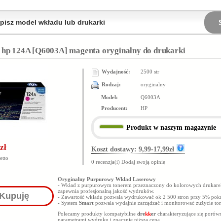
 hp 124A [Q6003A] magenta oryginalny do drukarki
Wydajność:
2500 str
Rodzaj:
oryginalny
Model:
Q6003A
Producent:
HP
Produkt
w naszym magazynie
zł
Koszt dostawy: 9,99-17,99zł
etto
0 recenzja(i)
Dodaj swoją opinię
Oryginalny Purpurowy Wkład Laserowy
-
Wkład z purpurowym tonerem przeznaczony do kolorowych drukarek
zapewnia profesjonalną jakość wydruków.
Kupuję
- Zawartość wkładu pozwala wydrukować ok 2 500 stron przy 5% pokr
- System
Smart
pozwala wydajnie zarządzać i monitorować zużycie ton
Polecamy produkty kompatybilne
dre
kk
er
charakteryzujące się poró
parametrami wydruku i znacznie niższą ceną.