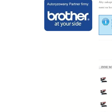
Aby zakupić
nami na
ko
INNE W