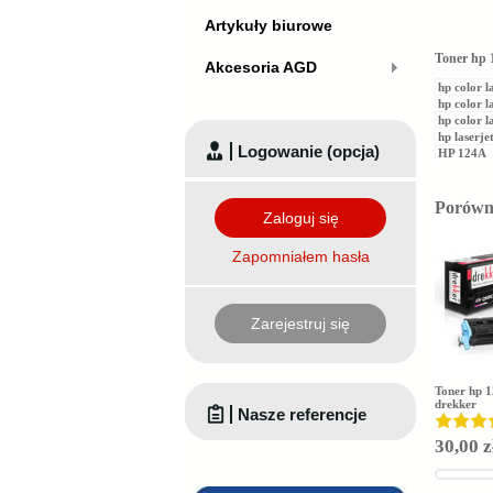
Artykuły biurowe
Toner hp 
Akcesoria AGD
hp color l
hp color l
hp color l
hp laserj
Logowanie (opcja)
HP 124A
Porówna
Zaloguj się
Zapomniałem hasła
Zarejestruj się
Toner hp 
drekker
Nasze referencje
30,00 z