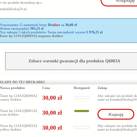
Kupuję
 ten produkt skontaktuj się z
ntakt@drukuj24.pl
.
Proponujemy Ci zamiennik firmy
Dre
kk
er
za
30,00 zł
Możesz zaoszczędzić
395,25 zł
Przy zakupie 5 takich produktów Twoja oszczędność wynosi
1 976,25 zł
Toner hp 124A [Q6003A] magenta drekker
Zobacz warunki gwarancji dla produktu Q6003A
KŁADY DO TEJ DRUKARKI
Nazwa produktu
Cena
Dostępność
Zakup
Toner hp 124A [Q6000A]
Aby zakupić ten produkt sko
30,00 zł
czarny drekker
nami na
kontakt@drukuj24
Toner hp 124A [Q6001A]
30,00 zł
Kupuję
cyan drekker
Toner hp 124A [Q6002A]
Aby zakupić ten produkt sko
30,00 zł
yellow drekker
nami na
kontakt@drukuj24