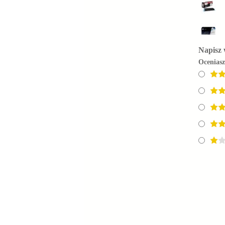
Napisz 
Ocenias