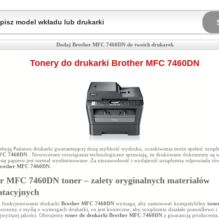
Dodaj Brother MFC 7460DN do twoich drukarek
Tonery do drukarki Brother MFC 7460DN
rzebują Państwo drukarki gwarantującej dużą szybkość wydruku, oczekiwania może spełnić urząd
MFC 7460DN
. Nowoczesne rozwiązania technologiczne sprawiają, że drukowane dokumenty są wy
e się papieru jest niemal wyeliminowane. Za niezawodność i wydajność urządzenia odpowiada r
Brother MFC 7460DN
.
r MFC 7460DN toner – zalety oryginalnych materiałów
atacyjnych
 funkcjonowanie drukarki
Brother MFC 7460DN
wymaga, aby zastosować kompatybilny
tone
tworzony z myślą o wymogach drukarki, co jest konieczne, aby urządzenie działało prawidłowo i
jwyższej jakości. Oferujemy
toner do drukarki Brother MFC 7460DN
z gwarancją producenta.