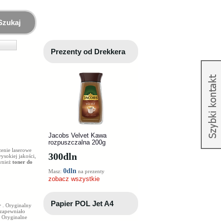
Szukaj
Prezenty od Drekkera
Jacobs Velvet Kawa
rozpuszczalna 200g
zenie laserowe
300
dln
sokiej jakości,
ównież
toner do
0dln
Masz:
na prezenty
zobacz wszystkie
Papier POL Jet A4
r
. Oryginalny
 zapewniało
 Oryginalne