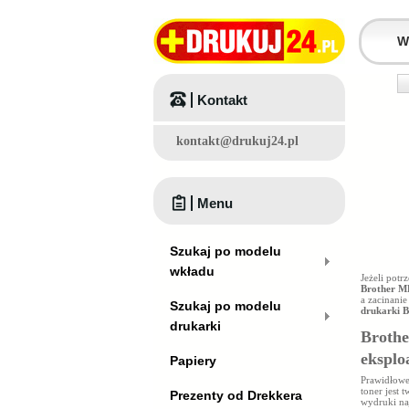
Kontakt
kontakt@drukuj24.pl
Menu
Szukaj po modelu
wkładu
Jeżeli pot
Brother 
a zacinani
Szukaj po modelu
drukarki 
drukarki
Brothe
eksplo
Papiery
Prawidłowe
toner jest 
Prezenty od Drekkera
wydruki na