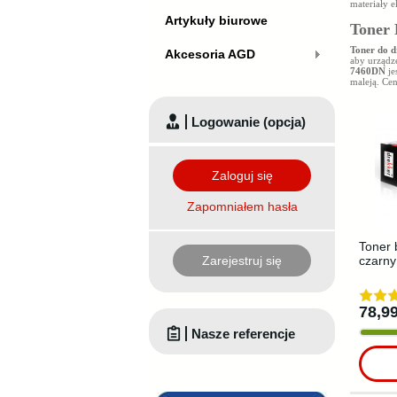
materiały e
Artykuły biurowe
Toner 
Toner do 
Akcesoria AGD
aby urządz
7460DN
je
maleją. Ce
Logowanie (opcja)
Zaloguj się
Zapomniałem hasła
Toner 
Zarejestruj się
czarny
78,99
Nasze referencje