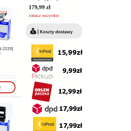
179,99 zł
zobacz wszystkie
Koszty dostawy
N-2220]
y
ę