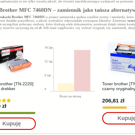
ksploatacyjne to nie tylko wysoka jakość, ale również satysfakcjonująca wydajność na poziomie
.
Brother MFC 7460DN – zamiennik jako tańsza alternaty
drukarki Brother MFC 7460DN
w postaci zamiennika spełnia wszelkie normy i standardy, które 
enie działało prawidłowo, a jakość wydruków odpowiadała wymogom klientów. Zamienny
tone
st szczególnie polecany osobom, które drukują wiele dokumentów, ponieważ dzięki niemu koszty
ny tonerów zaczynają się od
zł
. Jeśli masz wątpliwości, czy wybrać oryginał, czy zamiennik, sł
18.2gr
12.1gr
6.1gr
brother [TN-2220]
Toner brother [T
 drekker
czarny oryginaln
0
Koszt na stronę
206,81 zł
 zł
Kupuj
Kupuję