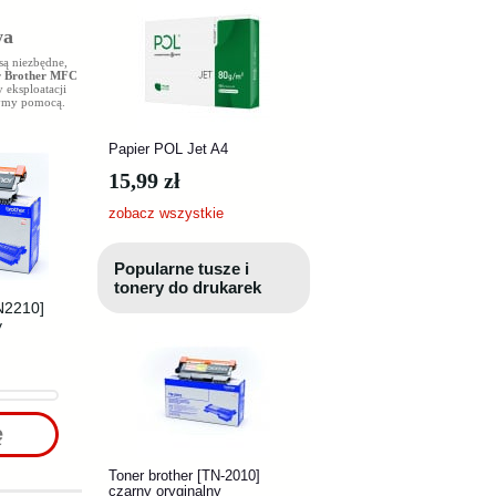
wa
są niezbędne,
r Brother MFC
 eksploatacji
użymy pomocą.
Papier POL Jet A4
15,99 zł
zobacz wszystkie
Popularne tusze i
tonery do drukarek
N2210]
y
ę
Toner brother [TN-2010]
czarny oryginalny