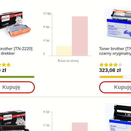
13.4gr
8.9gr
4.5gr
brother [TN-2220]
Toner brother [T
 drekker
czarny oryginaln
0
Koszt na stronę
 zł
323,08 zł
Kupuję
Kupuj
4.1gr
2.7gr