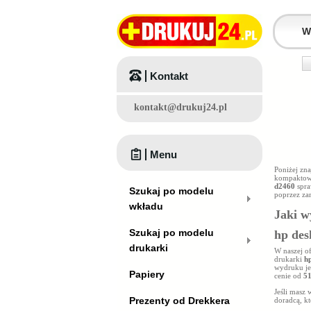
Kontakt
kontakt@drukuj24.pl
Menu
Poniżej zn
kompaktowy
d2460
spra
Szukaj po modelu
poprzez za
wkładu
Jaki w
Szukaj po modelu
hp des
drukarki
W naszej o
drukarki
h
wydruku je
Papiery
cenie od
51
Jeśli masz
Prezenty od Drekkera
doradcą, k