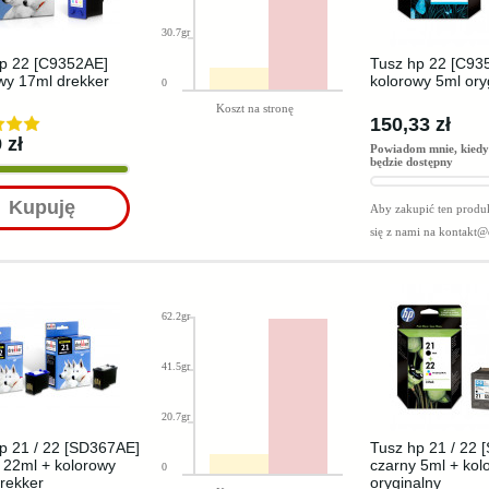
30.7gr
p 22 [C9352AE]
Tusz hp 22 [C93
wy 17ml drekker
kolorowy 5ml ory
0
Koszt na stronę
150,33 zł
 zł
Powiadom mnie, kiedy
będzie dostępny
Kupuję
Aby zakupić ten produk
się z nami na
kontakt@
62.2gr
41.5gr
20.7gr
p 21 / 22 [SD367AE]
Tusz hp 21 / 22
 22ml + kolorowy
czarny 5ml + kol
0
rekker
oryginalny