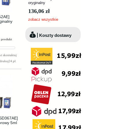
oryginalny
136,06 zł
52AE]
zobacz wszystkie
ginalny
Koszty dostawy
 produkt
t skontaktuj
drukuj24.pl
.
 [SD367AE]
orowy 5ml