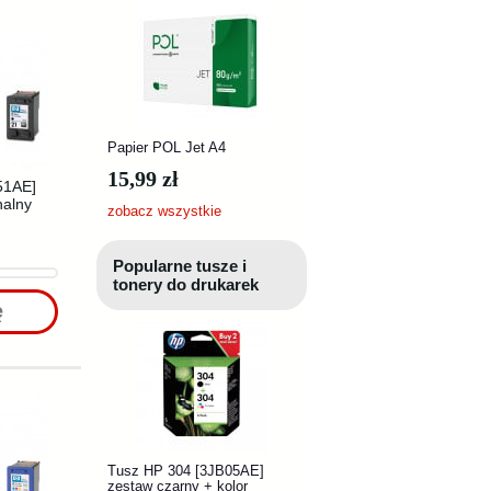
Papier POL Jet A4
15,99 zł
51AE]
nalny
zobacz wszystkie
Popularne tusze i
tonery do drukarek
ę
Tusz HP 304 [3JB05AE]
zestaw czarny + kolor