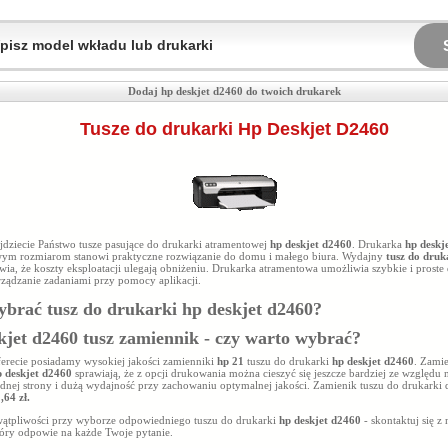
Dodaj hp deskjet d2460 do twoich drukarek
Tusze do drukarki Hp Deskjet D2460
ajdziecie Państwo tusze pasujące do drukarki atramentowej
hp deskjet d2460
. Drukarka
hp deskj
m rozmiarom stanowi praktyczne rozwiązanie do domu i małego biura. Wydajny
tusz do druk
wia, że koszty eksploatacji ulegają obniżeniu. Drukarka atramentowa umożliwia szybkie i prost
rządzanie zadaniami przy pomocy aplikacji.
ybrać tusz do drukarki
hp deskjet d2460
?
kjet d2460 tusz zamiennik - czy warto wybrać?
ferecie posiadamy wysokiej jakości zamienniki
hp 21
tuszu do drukarki
hp deskjet d2460
. Zami
p deskjet d2460
sprawiają, że z opcji drukowania można cieszyć się jeszcze bardziej ze względu 
dnej strony i dużą wydajność przy zachowaniu optymalnej jakości. Zamienik tuszu do drukarki d
,64 zł.
 wątpliwości przy wyborze odpowiedniego tuszu do drukarki
hp deskjet d2460
- skontaktuj się z
tóry odpowie na każde Twoje pytanie.