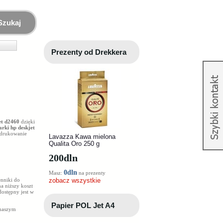
Szukaj
Prezenty od Drekkera
et d2460
dzięki
arki hp deskjet
e drukowanie
Lavazza Kawa mielona
Qualita Oro 250 g
200
dln
0dln
Masz:
na prezenty
enniki do
zobacz wszystkie
na niższy koszt
ostępny jest w
Papier POL Jet A4
 naszym