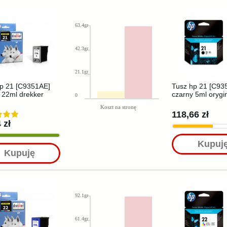
63.4gr
42.3gr
21.1gr
p 21 [C9351AE]
Tusz hp 21 [C93
 22ml drekker
czarny 5ml orygi
0
Koszt na stronę
118,66 zł
 zł
Kupuj
Kupuję
92.1gr
61.4gr