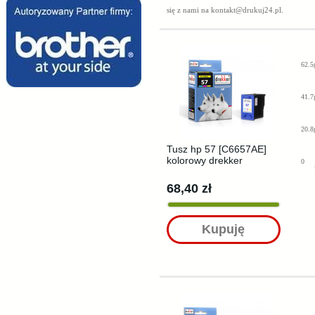
się z nami na
kontakt@drukuj24.pl
.
62.5
41.7
20.8
Tusz hp 57 [C6657AE]
kolorowy drekker
0
68,40 zł
Kupuję