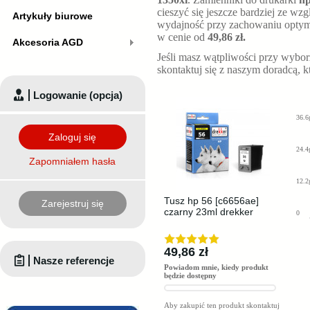
cieszyć się jeszcze bardziej ze wz
Artykuły biurowe
wydajność przy zachowaniu optymal
w cenie od
49,86 zł.
Akcesoria AGD
Jeśli masz wątpliwości przy wybo
skontaktuj się z naszym doradcą, 
Logowanie (opcja)
36.6
Zaloguj się
24.4
Zapomniałem hasła
12.2
Tusz hp 56 [c6656ae]
Zarejestruj się
czarny 23ml drekker
0
49,86 zł
Nasze referencje
Powiadom mnie, kiedy produkt
będzie dostępny
Aby zakupić ten produkt skontaktuj