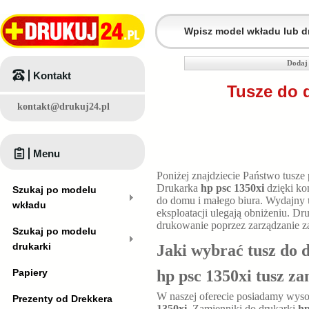
Dodaj 
Kontakt
Tusze do 
kontakt@drukuj24.pl
Menu
Poniżej znajdziecie Państwo tusze
Drukarka
hp psc 1350xi
dzięki ko
Szukaj po modelu
do domu i małego biura. Wydajny
wkładu
eksploatacji ulegają obniżeniu. D
drukowanie poprzez zarządzanie z
Szukaj po modelu
drukarki
Jaki wybrać tusz do 
Papiery
hp psc 1350xi tusz z
W naszej oferecie posiadamy wyso
Prezenty od Drekkera
1350xi
. Zamienniki do drukarki
hp