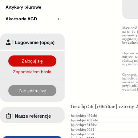
Artykuły biurowe
Akcesoria AGD
Masz dość
na to, by 
pewnością
oryginału,
Logowanie (opcja)
bez żadny
Daje on s
miejsce w
Zaloguj się
różnicą mi
używamy z
Zapomniałem hasła
Co więcej,
już dojść 
materiałów
przykładzi
wysokimi 
Zarejestruj się
Tusz hp 56 [c6656ae] czarny 
Nasze referencje
hp deskjet 450cbi
hp deskjet 450wbt
hp deskjet 5150w
hp deskjet 5551
hp deskjet 5650