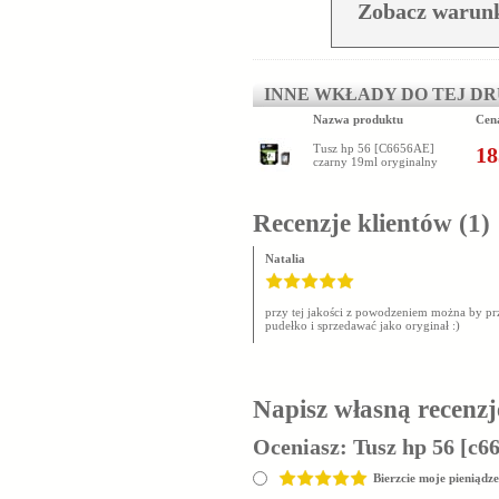
Zobacz warunk
INNE WKŁADY DO TEJ D
Nazwa produktu
Cen
Tusz hp 56 [C6656AE]
18
czarny 19ml oryginalny
Recenzje klientów
(1)
Natalia
przy tej jakości z powodzeniem można by pr
pudełko i sprzedawać jako oryginał :)
Napisz własną recenzj
Oceniasz:
Tusz hp 56 [c6
Bierzcie moje pieniądze