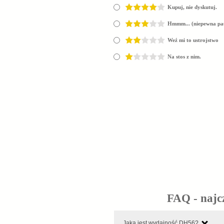
Kupuj, nie dyskutuj.
Hmmm... (niepewna pa
Weź mi to ustrojstwo
Na stos z nim.
FAQ - najc
Jaka jest wydajność DH56?