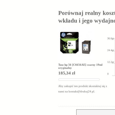
Porównaj realny kosz
wkładu i jego wydajn
36.6gr
24.4gr
12.2gr
Tusz hp 56 [C6656AE] czarny 19ml
oryginalny
185,34 zł
0
Aby zakupić ten produkt skontaktuj się z
nami na
kontakt@drukuj24.pl
.