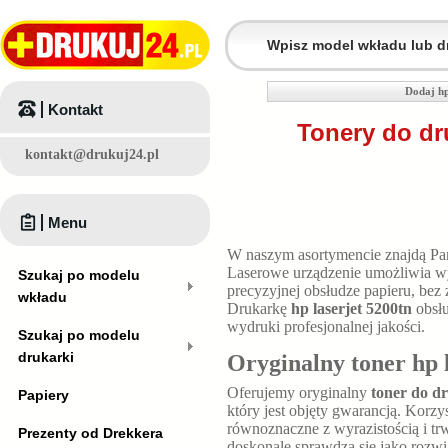
Dodaj hp
Kontakt
Tonery do dr
kontakt@drukuj24.pl
Menu
W naszym asortymencie znajdą P
Laserowe urządzenie umożliwia w
Szukaj po modelu
precyzyjnej obsłudze papieru, bez
wkładu
Drukarkę
hp laserjet 5200tn
obsłu
wydruki profesjonalnej jakości.
Szukaj po modelu
drukarki
Oryginalny toner hp 
Oferujemy oryginalny
toner do dr
Papiery
który jest objęty gwarancją. Korzy
równoznaczne z wyrazistością i t
Prezenty od Drekkera
doskonale sprawdza się jako rozw