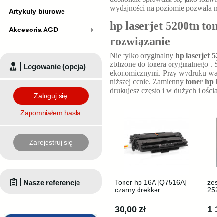
wydajności na poziomie
pozwala 
Artykuły biurowe
hp laserjet 5200tn to
Akcesoria AGD
rozwiązanie
Nie tylko oryginalny
hp laserjet 
zbliżone do tonera oryginalnego
. 
Logowanie (opcja)
ekonomicznymi. Przy wydruku wa
niższej cenie. Zamienny
toner hp 
drukujesz często i w dużych ilości
Zaloguj się
Zapomniałem hasła
Zarejestruj się
Nasze referencje
Toner hp 16A [Q7516A]
ze
czarny drekker
252
30,00 zł
1 