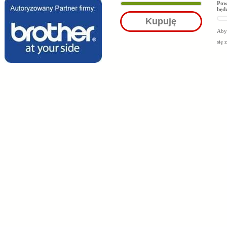
Pow
będ
Kupuję
Aby 
się 