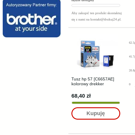
będzie dostępny
Aby zakupić ten produkt skontaktuj
się z nami na
kontakt@drukuj24.pl
.
62.5
41.7
20.8
Tusz hp 57 [C6657AE]
kolorowy drekker
0
68,40 zł
Kupuję