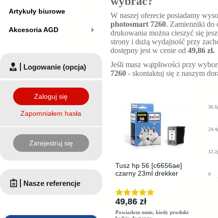
wybrać?
Artykuły biurowe
W naszej oferecie posiadamy wyso
photosmart 7260
. Zamienniki do
Akcesoria AGD
drukowania można cieszyć się jesz
strony i dużą wydajność przy zach
dostępny jest w cenie od
49,86 zł.
Jeśli masz wątpliwości przy wybo
Logowanie (opcja)
7260
- skontaktuj się z naszym do
Zaloguj się
36.6
Zapomniałem hasła
24.4
Zarejestruj się
12.2
Tusz hp 56 [c6656ae]
czarny 23ml drekker
0
Nasze referencje
49,86 zł
Powiadom mnie, kiedy produkt