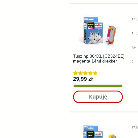
17.9
11.9
6gr
Tusz hp 364XL [CB324EE]
magenta 14ml drekker
0
29,99 zł
Kupuję
17.9