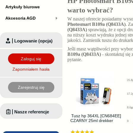
HP Photosmart B109a
Artykuły biurowe
warto wybrać?
Akcesoria AGD
W naszej oferecie posiadamy wyso
Photosmart B109a (Q8433A)
. Z
(Q8433A)
sprawiają, że z opcji d
na niższy koszt wydruku jednej st
jakości. Zamienik tuszu do drukark
Logowanie (opcja)
Jeśli masz wątpliwości przy wybo
B109a (Q8433A)
- skontaktuj się
Zaloguj się
pytanie.
Zapomniałem hasła
25.8
Zarejestruj się
17.2
8.6g
Nasze referencje
Tusz hp 364XL [CN684EE]
CZARNY 25ml drekker
0