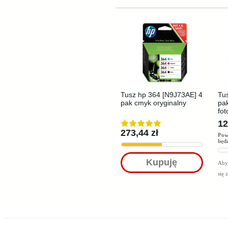
Tusz hp 364 [N9J73AE] 4
Tu
pak cmyk oryginalny
pak
fot
12
273,44 zł
Pow
będ
Kupuję
Aby 
się 