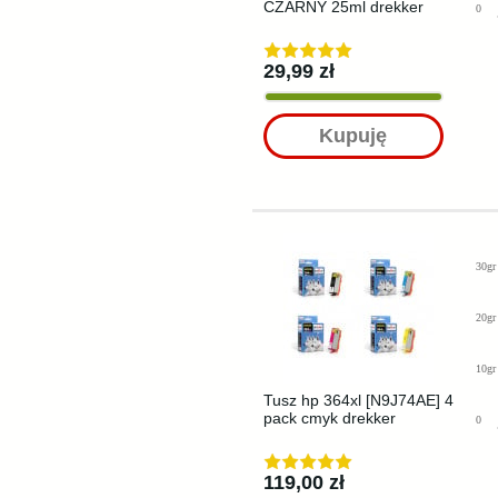
CZARNY 25ml drekker
0
29,99 zł
Kupuję
30gr
20gr
10gr
Tusz hp 364xl [N9J74AE] 4
pack cmyk drekker
0
119,00 zł