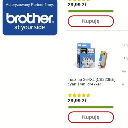
29,99 zł
Kupuję
17.9
11.9
6gr
Tusz hp 364XL [CB323EE]
cyan 14ml drekker
0
29,99 zł
Kupuję