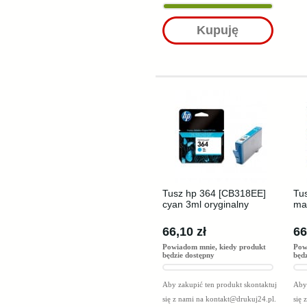
Kupuję
Tusz hp 364 [CB318EE]
Tu
cyan 3ml oryginalny
ma
66,10 zł
66
Powiadom mnie, kiedy produkt
Pow
będzie dostępny
będ
Aby zakupić ten produkt skontaktuj
Aby 
się z nami na
kontakt@drukuj24.pl
.
się 