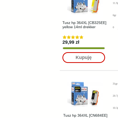
11.9
6gr
Tusz hp 364XL [CB325EE]
yellow 14ml drekker
0
29,99 zł
Kupuję
31gr
20.7
10.3
Tusz hp 364XL [CN684EE]