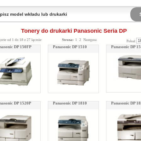
Tonery do drukarki Panasonic Seria DP
orie od 1 do 18 z 27 łącznie
Strona:
1
2
Następna
Pokaż
nasonic DP 150FP
Panasonic DP 1510
Panasonic DP 1
nasonic DP 1520P
Panasonic DP 1810
Panasonic DP 1