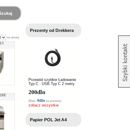
Szukaj
Prezenty od Drekkera
na stronę
515
Przewód szybkie Ładowanie
Typ C - USB Typ C 2 metry
200
dln
820E
0dln
Masz:
na prezenty
zobacz wszystkie
Papier POL Jet A4