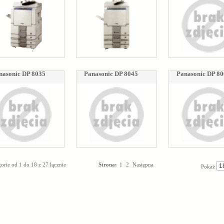
nasonic DP 8035
Panasonic DP 8045
Panasonic DP 8
orie od 1 do 18 z 27 łącznie
Strona:
1
2
Następna
Pokaż