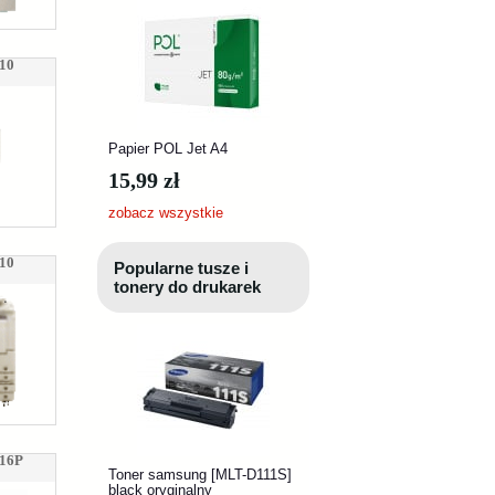
310
Papier POL Jet A4
15,99 zł
zobacz wszystkie
510
Popularne tusze i
tonery do drukarek
016P
Toner samsung [MLT-D111S]
black oryginalny