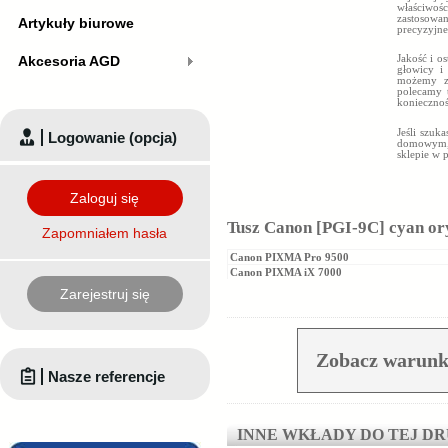
właściwoś
zastosowa
Artykuły biurowe
precyzyjne
Jakość i o
Akcesoria AGD
głowicy i 
możemy za
polecamy 
konieczno
Jeśli szuk
Logowanie (opcja)
domowym, 
sklepie w 
Zaloguj się
Tusz Canon [PGI-9C] cyan or
Zapomniałem hasła
Canon PIXMA Pro 9500
Canon PIXMA iX 7000
Zarejestruj się
Zobacz warunk
Nasze referencje
INNE WKŁADY DO TEJ D