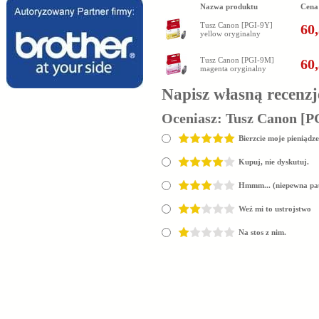
Nazwa produktu
Cena
Tusz Canon [PGI-9Y]
60,
yellow oryginalny
Tusz Canon [PGI-9M]
60,
magenta oryginalny
Napisz własną recenzj
Oceniasz:
Tusz Canon [P
Bierzcie moje pieniądze
Kupuj, nie dyskutuj.
Hmmm... (niepewna pa
Weź mi to ustrojstwo
Na stos z nim.