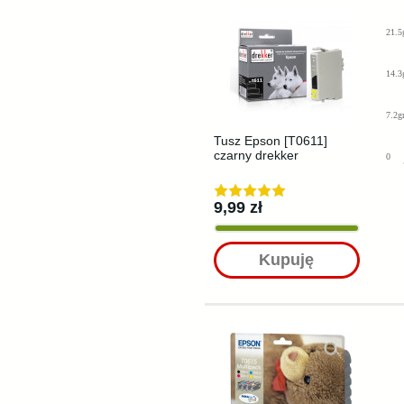
21.5
14.3
7.2g
Tusz Epson [T0611]
czarny drekker
0
9,99 zł
Kupuję