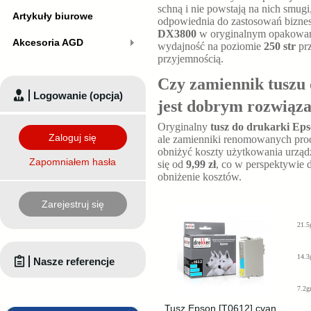
schną i nie powstają na nich smugi
Artykuły biurowe
odpowiednia do zastosowań bizn
DX3800
w oryginalnym opakowani
Akcesoria AGD
wydajność na poziomie
250 str
pr
przyjemnością.
Czy zamiennik tuszu
Logowanie (opcja)
jest dobrym rozwiąz
Oryginalny
tusz do drukarki Ep
Zaloguj się
ale zamienniki renomowanych prod
obniżyć koszty użytkowania urząd
Zapomniałem hasła
się od
9,99 zł
, co w perspektywie d
obniżenie kosztów.
Zarejestruj się
21.5
14.3
Nasze referencje
7.2g
Tusz Epson [T0612] cyan