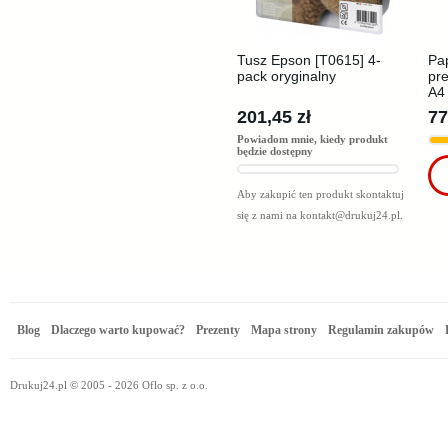
Tusz Epson [T0615] 4-
Pap
pack oryginalny
pr
A4
201,45 zł
77
Powiadom mnie, kiedy produkt
będzie dostępny
Aby zakupić ten produkt skontaktuj
się z nami na
kontakt@drukuj24.pl
.
Blog
Dlaczego warto kupować?
Prezenty
Mapa strony
Regulamin zakupów
Drukuj24.pl © 2005 - 2026 Oflo sp. z o.o.