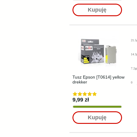
Kupuję
21.5
14.3
7.2g
Tusz Epson [T0614] yellow
drekker
0
9,99 zł
Kupuję