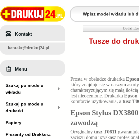
Dodaj Eps
Kontakt
Tusze do druk
kontakt@drukuj24.pl
Menu
Prosta w obsłudze drukarka
Epson
który znajduje się w naszym asor
Szukaj po modelu
charakteryzującym się małą ilością
wkładu
jest nieocenione. Drukarka
Epson 
komforcie użytkowania, a
tusz T0
Szukaj po modelu
drukarki
Epson Stylus DX3800 t
zawodzą
Papiery
Oryginalny
tusz T0611
gwarantuje
Prezenty od Drekkera
zaciszu domu uzyskasz profesjona