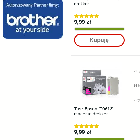
drekker
0
9,99 zł
Kupuję
21.5
14.3
7.2g
Tusz Epson [T0613]
magenta drekker
0
9,99 zł