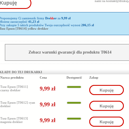
nami na
kontakt@drukuj2
Kupuję
Proponujemy Ci zamiennik firmy
Dre
kk
er
za
9,99 zł
Możesz zaoszczędzić
41,23 zł
Przy zakupie 5 takich produktów Twoja oszczędność wynosi
206,15 zł
Tusz Epson [T0614] yellow drekker
Zobacz warunki gwarancji dla produktu T0614
KŁADY DO TEJ DRUKARKI
Nazwa produktu
Cena
Dostępność
Zakup
Tusz Epson [T0611]
9,99 zł
Kupuję
czarny drekker
Tusz Epson [T0612] cyan
9,99 zł
Kupuję
drekker
Tusz Epson [T0613]
9,99 zł
Kupuję
magenta drekker