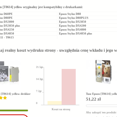
n [T0614] yellow oryginalny jest kompatybilny z drukarkami:
lus D68PE
Epson Stylus D88
lus D88PE
Epson Stylus D88PLUS
lus DX3800
Epson Stylus DX3850
lus DX3850 plus
Epson Stylus DX4200
lus DX4250
Epson Stylus DX4800
lus DX4850
Epson Stylus DX4850 plus
11 - T0615
j realny koszt wydruku strony - uwzględnia cenę wkładu i jego 
21.5gr
14.3gr
7.2gr
 [T0614] yellow drekker
Tusz Epson [T0614] yell
51,22 zł
0
Koszt na stronę
Aby zakupić ten produkt s