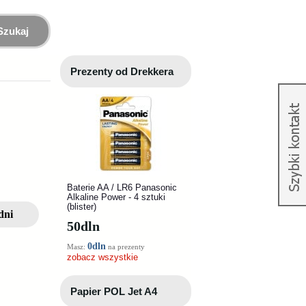
Szukaj
Prezenty od Drekkera
Baterie AA / LR6 Panasonic
Alkaline Power - 4 sztuki
(blister)
dni
50
dln
0dln
Masz:
na prezenty
zobacz wszystkie
Papier POL Jet A4