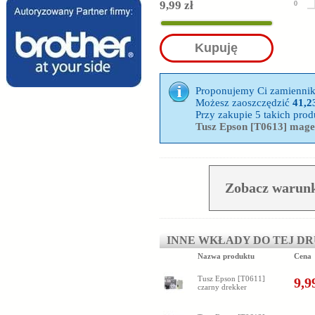
9,99 zł
0
Kupuję
Proponujemy Ci zamienni
Możesz zaoszczędzić
41,23
Przy zakupie 5 takich pr
Tusz Epson [T0613] mage
Zobacz warunk
INNE WKŁADY DO TEJ D
Nazwa produktu
Cena
Tusz Epson [T0611]
9,9
czarny drekker