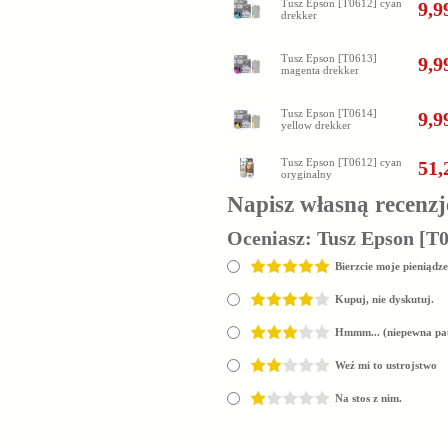
Tusz Epson [T0612] cyan
9,9
drekker
Tusz Epson [T0613]
9,9
magenta drekker
Tusz Epson [T0614]
9,9
yellow drekker
Tusz Epson [T0612] cyan
51,
oryginalny
Napisz własną recenzj
Oceniasz:
Tusz Epson [T0
Bierzcie moje pieniądze
Kupuj, nie dyskutuj.
Hmmm... (niepewna pa
Weź mi to ustrojstwo
Na stos z nim.