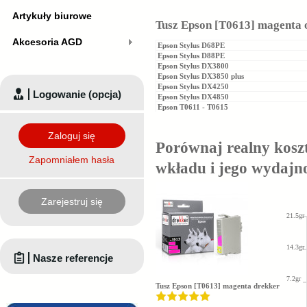
Artykuły biurowe
Tusz Epson [T0613] magenta 
Akcesoria AGD
Epson Stylus D68PE
Epson Stylus D88PE
Epson Stylus DX3800
Epson Stylus DX3850 plus
Epson Stylus DX4250
Logowanie (opcja)
Epson Stylus DX4850
Epson T0611 - T0615
Zaloguj się
Porównaj realny kosz
Zapomniałem hasła
wkładu i jego wydajn
Zarejestruj się
21.5gr
14.3gr
Nasze referencje
7.2gr
Tusz Epson [T0613] magenta drekker