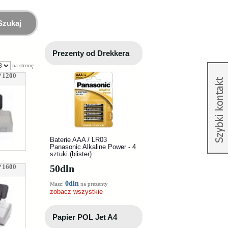
Szukaj
Prezenty od Drekkera
na stronę
 1200
Baterie AAA / LR03
Panasonic Alkaline Power - 4
sztuki (blister)
 1600
50
dln
0dln
Masz:
na prezenty
zobacz wszystkie
Papier POL Jet A4