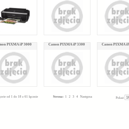
non PIXMA iP 3000
Canon PIXMA iP 3300
Canon PIXMA iP
orie od 1 do 18 z 61 łącznie
Strona:
1
2
3
4
Następna
Pokaż