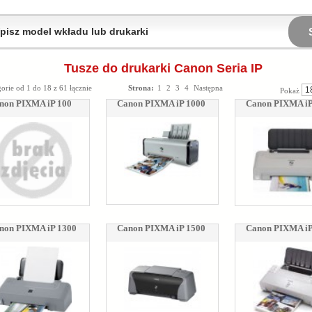
Tusze do drukarki Canon Seria IP
orie od 1 do 18 z 61 łącznie
Strona:
1
2
3
4
Następna
Pokaż
non PIXMA iP 100
Canon PIXMA iP 1000
Canon PIXMA iP
non PIXMA iP 1300
Canon PIXMA iP 1500
Canon PIXMA iP